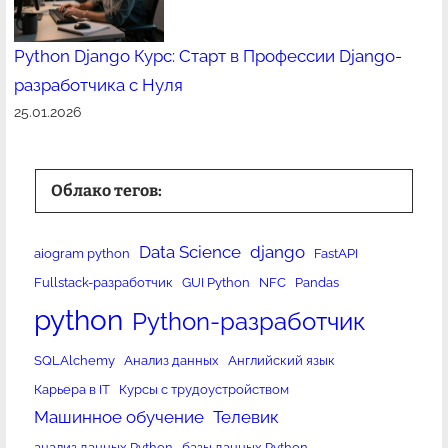
Python Django Курс: Старт в Профессии Django-
разработчика с Нуля
25.01.2026
Облако тегов:
Data Science
django
aiogram python
FastAPI
Fullstack-разработчик
GUI Python
NFC
Pandas
python
Python-разработчик
SQLAlchemy
Анализ данных
Английский язык
Карьера в IT
Курсы с трудоустройством
Машинное обучение
Телевик
анализ данных Python
базы данных Python