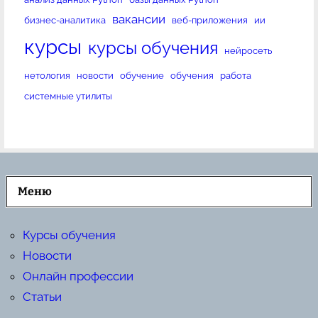
вакансии
бизнес-аналитика
веб-приложения
ии
курсы
курсы обучения
нейросеть
нетология
новости
обучение
обучения
работа
системные утилиты
Меню
Курсы обучения
Новости
Онлайн профессии
Статьи