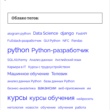
Облако тегов:
Data Science
django
aiogram python
FastAPI
Fullstack-разработчик
GUI Python
NFC
Pandas
python
Python-разработчик
SQLAlchemy
Анализ данных
Английский язык
Карьера в IT
Курсы с трудоустройством
Машинное обучение
Телевик
анализ данных Python
базы данных Python
вакансии
бизнес-аналитика
веб-приложения
ии
курсы
курсы обучения
нейросеть
нетология
новости
обучение
обучения
работа