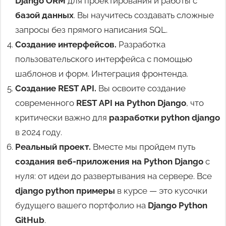
Django ORM
для проектирования и работы с
базой данных
. Вы научитесь создавать сложные
запросы без прямого написания SQL.
Создание интерфейсов.
Разработка
пользовательского интерфейса с помощью
шаблонов и форм. Интеграция фронтенда.
Создание REST API.
Вы освоите создание
современного
REST API на Python Django
, что
критически важно для
разработки python django
в 2024 году.
Реальный проект.
Вместе мы пройдем путь
создания веб-приложения на Python Django
с
нуля: от идеи до развертывания на сервере. Все
django python примеры
в курсе — это кусочки
будущего вашего портфолио на
Django Python
GitHub
.