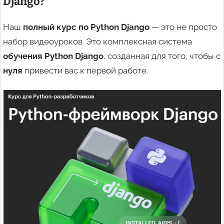
Django
?
Наш
полный курс по Python Django
— это не просто
набор видеоуроков. Это комплексная система
обучения Python Django
, созданная для того, чтобы с
нуля
привести вас к первой работе.