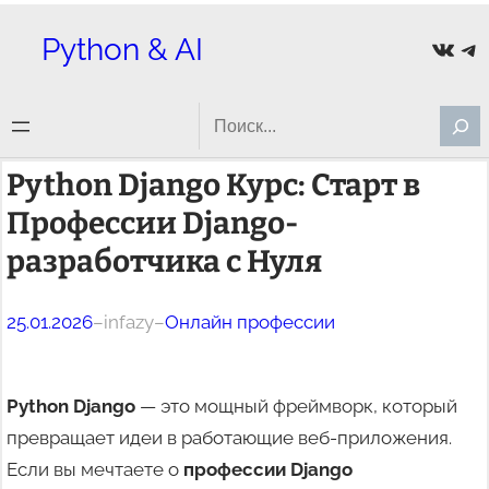
Перейти
Python & AI
ВКон
Te
к
содержимому
Search
Python Django Курс: Старт в
Профессии Django-
разработчика с Нуля
25.01.2026
–
infazy
–
Онлайн профессии
Python Django
— это мощный фреймворк, который
превращает идеи в работающие веб-приложения.
Если вы мечтаете о
профессии Django