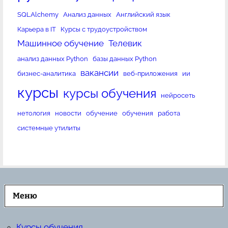
SQLAlchemy
Анализ данных
Английский язык
Карьера в IT
Курсы с трудоустройством
Машинное обучение
Телевик
анализ данных Python
базы данных Python
вакансии
бизнес-аналитика
веб-приложения
ии
курсы
курсы обучения
нейросеть
нетология
новости
обучение
обучения
работа
системные утилиты
Меню
Курсы обучения