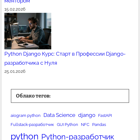
ментором
15.02.2026
Python Django Курс: Старт в Профессии Django-
разработчика с Нуля
25.01.2026
Облако тегов:
Data Science
django
aiogram python
FastAPI
Fullstack-разработчик
GUI Python
NFC
Pandas
python
Python-разработчик