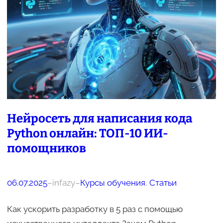
Нейросеть для написания кода
Python онлайн: ТОП-10 ИИ-
помощников
06.07.2025
–
infazy
–
Курсы обучения
, 
Статьи
Как ускорить разработку в 5 раз с помощью