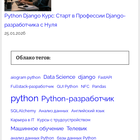
Python Django Курс: Старт в Профессии Django-
разработчика с Нуля
25.01.2026
Облако тегов:
Data Science
django
aiogram python
FastAPI
Fullstack-разработчик
GUI Python
NFC
Pandas
python
Python-разработчик
SQLAlchemy
Анализ данных
Английский язык
Карьера в IT
Курсы с трудоустройством
Машинное обучение
Телевик
анализ данных Python
базы данных Python