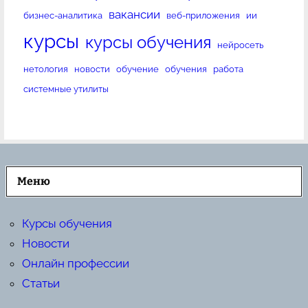
вакансии
бизнес-аналитика
веб-приложения
ии
курсы
курсы обучения
нейросеть
нетология
новости
обучение
обучения
работа
системные утилиты
Меню
Курсы обучения
Новости
Онлайн профессии
Статьи