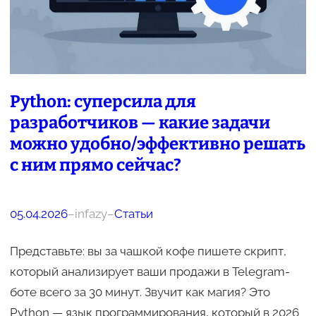
Python: суперсила для
разработчиков — какие задачи
можно удобно/эффективно решать
с ним прямо сейчас?
05.04.2026
–
infazy
–
Статьи
Представьте: вы за чашкой кофе пишете скрипт,
который анализирует ваши продажи в Telegram-
боте всего за 30 минут. Звучит как магия? Это
Python — язык программирования, который в 2026