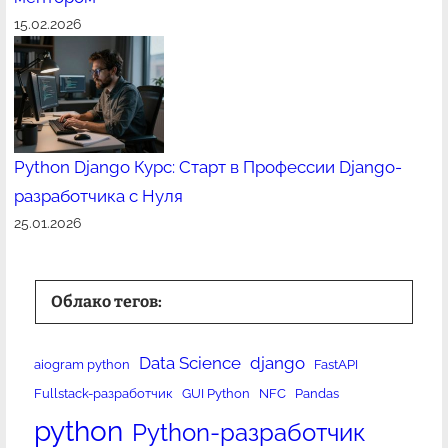
15.02.2026
Python Django Курс: Старт в Профессии Django-
разработчика с Нуля
25.01.2026
Облако тегов:
Data Science
django
aiogram python
FastAPI
Fullstack-разработчик
GUI Python
NFC
Pandas
python
Python-разработчик