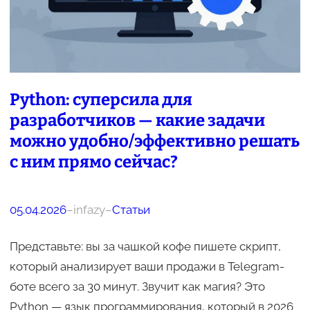
Python: суперсила для
разработчиков — какие задачи
можно удобно/эффективно решать
с ним прямо сейчас?
05.04.2026
–
infazy
–
Статьи
Представьте: вы за чашкой кофе пишете скрипт,
который анализирует ваши продажи в Telegram-
боте всего за 30 минут. Звучит как магия? Это
Python — язык программирования, который в 2026