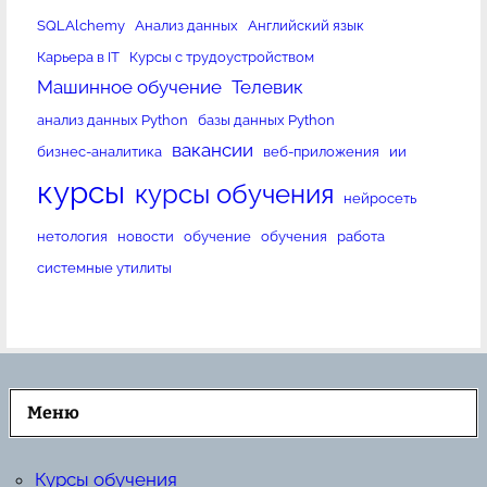
SQLAlchemy
Анализ данных
Английский язык
Карьера в IT
Курсы с трудоустройством
Машинное обучение
Телевик
анализ данных Python
базы данных Python
вакансии
бизнес-аналитика
веб-приложения
ии
курсы
курсы обучения
нейросеть
нетология
новости
обучение
обучения
работа
системные утилиты
Меню
Курсы обучения