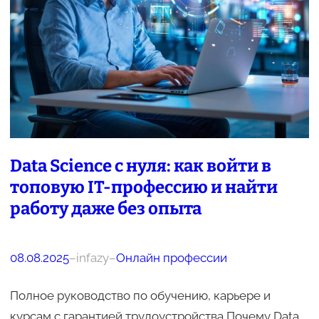
Data Science с нуля: как войти в
топовую IT-профессию и найти
работу даже без опыта
08.08.2025
–
infazy
–
Онлайн профессии
Полное руководство по обучению, карьере и
курсам с гарантией трудоустройства Почему Data