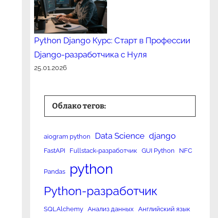
Python Django Курс: Старт в Профессии
Django-разработчика с Нуля
25.01.2026
Облако тегов:
Data Science
django
aiogram python
FastAPI
Fullstack-разработчик
GUI Python
NFC
python
Pandas
Python-разработчик
SQLAlchemy
Анализ данных
Английский язык