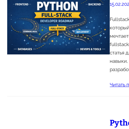
15.02.20
Fullsta
который
мечтает
fullstac
статья 
навыки, 
разрабо
Читать 
Pyth