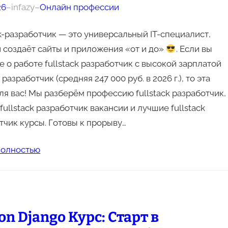
26
–
infazy
–
Онлайн профессии
ck-разработчик — это универсальный IT-специалист,
 создаёт сайты и приложения «от и до»
. Если вы
е о работе fullstack разработчик с высокой зарплатой
k разработчик (средняя 247 000 руб. в 2026 г.), то эта
для вас! Мы разберём профессию fullstack разработчик,
fullstack разработчик вакансии и лучшие fullstack
тчик курсы. Готовы к прорыву…
полностью
on Django Курс: Старт в