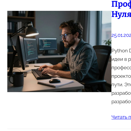
Проф
Нул
25.01.20
Python 
идеи в 
професс
проекто
пути. Э
разрабо
разрабо
Читать 