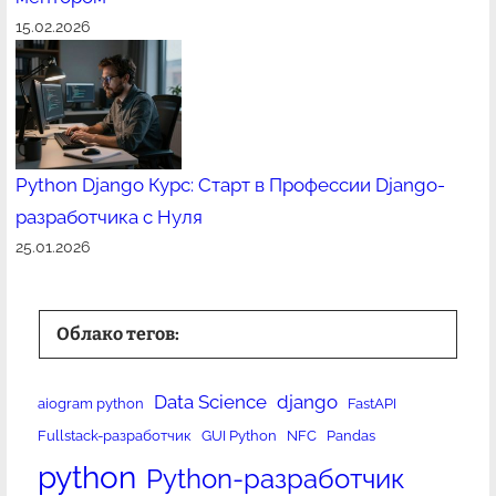
15.02.2026
Python Django Курс: Старт в Профессии Django-
разработчика с Нуля
25.01.2026
Облако тегов:
Data Science
django
aiogram python
FastAPI
Fullstack-разработчик
GUI Python
NFC
Pandas
python
Python-разработчик