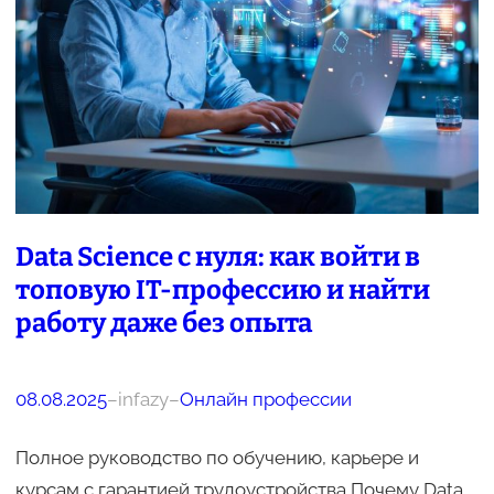
Data Science с нуля: как войти в
топовую IT-профессию и найти
работу даже без опыта
08.08.2025
–
infazy
–
Онлайн профессии
Полное руководство по обучению, карьере и
курсам с гарантией трудоустройства Почему Data