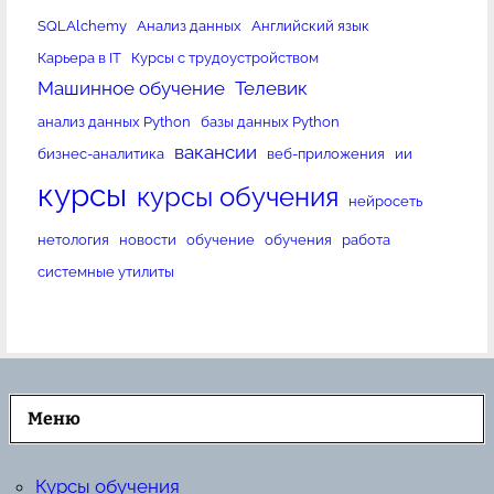
SQLAlchemy
Анализ данных
Английский язык
Карьера в IT
Курсы с трудоустройством
Машинное обучение
Телевик
анализ данных Python
базы данных Python
вакансии
бизнес-аналитика
веб-приложения
ии
курсы
курсы обучения
нейросеть
нетология
новости
обучение
обучения
работа
системные утилиты
Меню
Курсы обучения