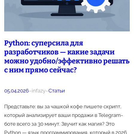
Python: суперсила для
разработчиков — какие задачи
можно удобно/эффективно решать
с ним прямо сейчас?
05.04.2026
–
infazy
–
Статьи
Представьте: вы за чашкой кофе пишете скрипт,
который анализирует ваши продажи в Telegram-
боте всего за 30 минут. Звучит как магия? Это
Python — язык программирования, который в 2026