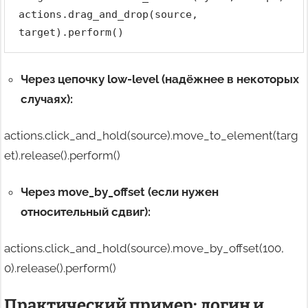
actions.drag_and_drop(source, 
target).perform()
Через цепочку low-level (надёжнее в некоторых
случаях):
actions.click_and_hold(source).move_to_element(targ
et).release().perform()
Через move_by_offset (если нужен
относительный сдвиг):
actions.click_and_hold(source).move_by_offset(100,
0).release().perform()
Практический пример: логин и