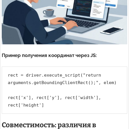
Пример получения координат через JS:
rect = driver.execute_script("return 
arguments.getBoundingClientRect();", elem)
rect['x'], rect['y'], rect['width'], 
rect['height']
Совместимость: различия в