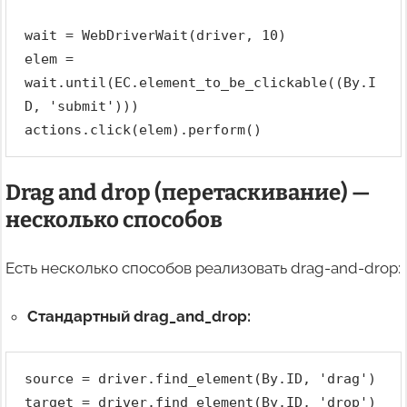
wait = WebDriverWait(driver, 10)
elem = 
wait.until(EC.element_to_be_clickable((By.I
D, 'submit')))
actions.click(elem).perform()
Drag and drop (перетаскивание) —
несколько способов
Есть несколько способов реализовать drag-and-drop:
Стандартный drag_and_drop:
source = driver.find_element(By.ID, 'drag')
target = driver.find_element(By.ID, 'drop')