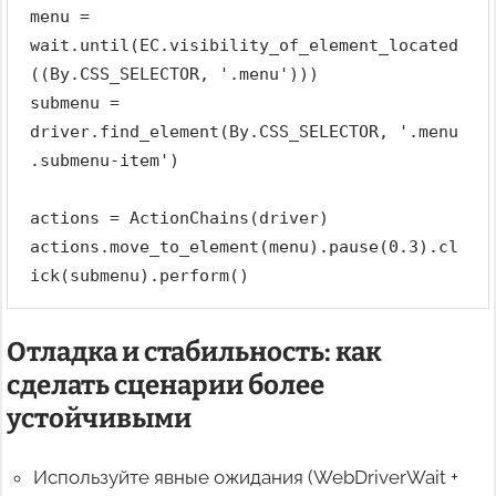
menu = 
wait.until(EC.visibility_of_element_located
((By.CSS_SELECTOR, '.menu')))
submenu = 
driver.find_element(By.CSS_SELECTOR, '.menu 
.submenu-item')
actions = ActionChains(driver)
actions.move_to_element(menu).pause(0.3).cl
ick(submenu).perform()
Отладка и стабильность: как
сделать сценарии более
устойчивыми
Используйте явные ожидания (WebDriverWait +