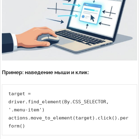
Пример: наведение мыши и клик:
target = 
driver.find_element(By.CSS_SELECTOR, 
'.menu-item')
actions.move_to_element(target).click().per
form()