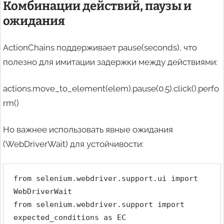
Комбинации действий, паузы и
ожидания
ActionChains поддерживает pause(seconds), что
полезно для имитации задержки между действиями:
actions.move_to_element(elem).pause(0.5).click().perfo
rm()
Но важнее использовать явные ожидания
(WebDriverWait) для устойчивости:
from selenium.webdriver.support.ui import 
WebDriverWait
from selenium.webdriver.support import 
expected_conditions as EC