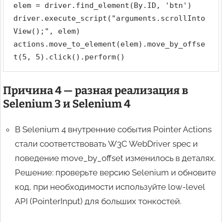
elem = driver.find_element(By.ID, 'btn')
driver.execute_script("arguments.scrollInto
View();", elem)
actions.move_to_element(elem).move_by_offse
t(5, 5).click().perform()
Причина 4 — разная реализация в
Selenium 3 и Selenium 4
В Selenium 4 внутренние события Pointer Actions
стали соответствовать W3C WebDriver spec и
поведение move_by_offset изменилось в деталях.
Решение: проверьте версию Selenium и обновите
код, при необходимости используйте low-level
API (PointerInput) для больших тонкостей.