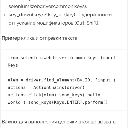
selenium.webdriver.common.keys).
key_down(key) / key_up(key) — удержание и
отпускание модификаторов (Ctrl, Shift).
Пример клика и отправки текста:
from selenium.webdriver.common.keys import 
Keys
elem = driver.find_element(By.ID, 'input')
actions = ActionChains(driver)
actions.click(elem).send_keys('hello 
world').send_keys(Keys.ENTER).perform()
Важно: для выполнения цепочки в конце вызвать