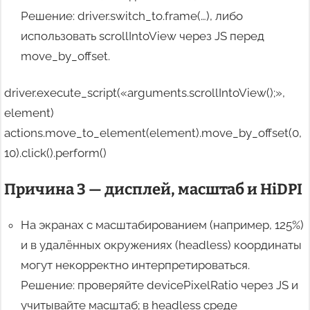
Решение: driver.switch_to.frame(…), либо
использовать scrollIntoView через JS перед
move_by_offset.
driver.execute_script(«arguments.scrollIntoView();»,
element)
actions.move_to_element(element).move_by_offset(0,
10).click().perform()
Причина 3 — дисплей, масштаб и HiDPI
На экранах с масштабированием (например, 125%)
и в удалённых окружениях (headless) координаты
могут некорректно интерпретироваться.
Решение: проверяйте devicePixelRatio через JS и
учитывайте масштаб; в headless среде