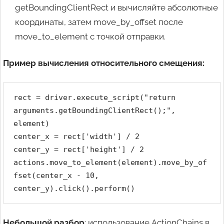
getBoundingClientRect и вычисляйте абсолютные
координаты, затем move_by_offset после
move_to_element с точкой отправки.
Пример вычисления относительного смещения:
rect = driver.execute_script("return 
arguments.getBoundingClientRect();", 
element)
center_x = rect['width'] / 2
center_y = rect['height'] / 2
actions.move_to_element(element).move_by_of
fset(center_x - 10, 
center_y).click().perform()
Небольшой разбор
: использование ActionChains в