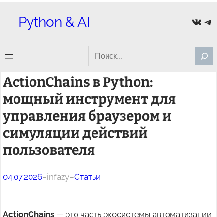
Перейти
Python & AI
ВКон
Te
к
содержимому
Search
ActionChains в Python:
мощный инструмент для
управления браузером и
симуляции действий
пользователя
04.07.2026
–
infazy
–
Статьи
ActionChains
— это часть экосистемы автоматизации