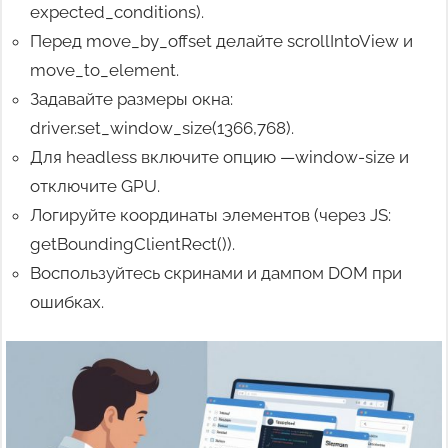
expected_conditions).
Перед move_by_offset делайте scrollIntoView и
move_to_element.
Задавайте размеры окна:
driver.set_window_size(1366,768).
Для headless включите опцию —window-size и
отключите GPU.
Логируйте координаты элементов (через JS:
getBoundingClientRect()).
Воспользуйтесь скринами и дампом DOM при
ошибках.