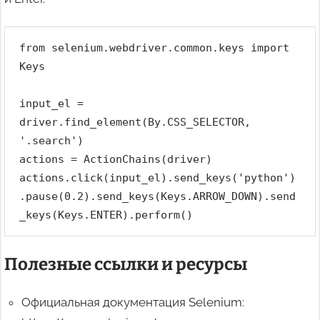
from selenium.webdriver.common.keys import 
Keys
input_el = 
driver.find_element(By.CSS_SELECTOR, 
'.search')
actions = ActionChains(driver)
actions.click(input_el).send_keys('python')
.pause(0.2).send_keys(Keys.ARROW_DOWN).send
_keys(Keys.ENTER).perform()
Полезные ссылки и ресурсы
Официальная документация Selenium: