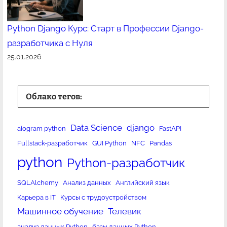
Python Django Курс: Старт в Профессии Django-
разработчика с Нуля
25.01.2026
Облако тегов:
Data Science
django
aiogram python
FastAPI
Fullstack-разработчик
GUI Python
NFC
Pandas
python
Python-разработчик
SQLAlchemy
Анализ данных
Английский язык
Карьера в IT
Курсы с трудоустройством
Машинное обучение
Телевик
анализ данных Python
базы данных Python