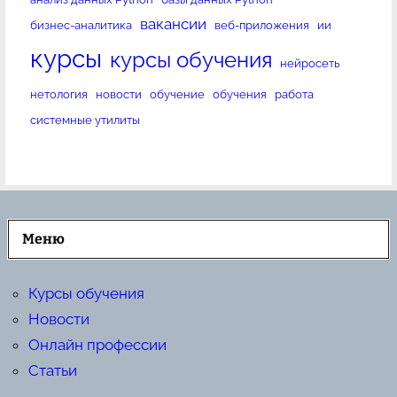
вакансии
бизнес-аналитика
веб-приложения
ии
курсы
курсы обучения
нейросеть
нетология
новости
обучение
обучения
работа
системные утилиты
Меню
Курсы обучения
Новости
Онлайн профессии
Статьи