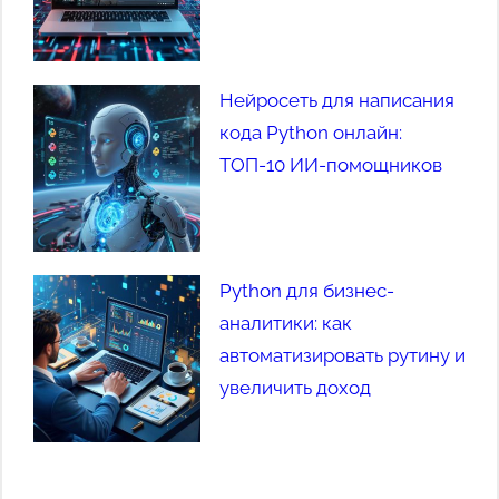
Нейросеть для написания
кода Python онлайн:
ТОП-10 ИИ-помощников
Python для бизнес-
аналитики: как
автоматизировать рутину и
увеличить доход
Set Youtube Channel ID