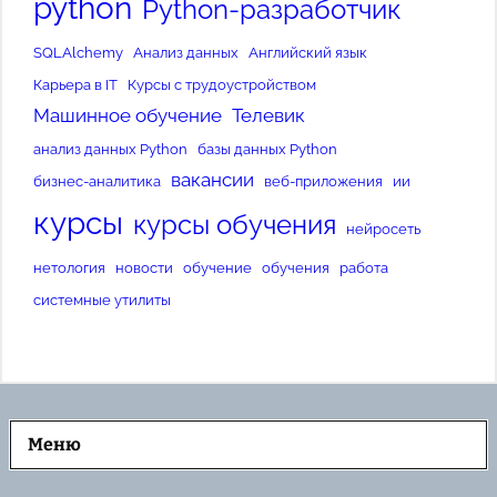
python
Python-разработчик
SQLAlchemy
Анализ данных
Английский язык
Карьера в IT
Курсы с трудоустройством
Машинное обучение
Телевик
анализ данных Python
базы данных Python
вакансии
бизнес-аналитика
веб-приложения
ии
курсы
курсы обучения
нейросеть
нетология
новости
обучение
обучения
работа
системные утилиты
Меню