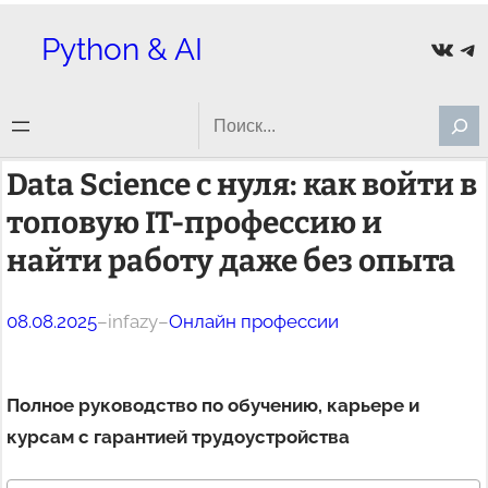
Перейти
Python & AI
ВКон
Te
к
содержимому
Search
Data Science с нуля: как войти в
топовую IT-профессию и
найти работу даже без опыта
08.08.2025
–
infazy
–
Онлайн профессии
Полное руководство по обучению, карьере и
курсам с гарантией трудоустройства