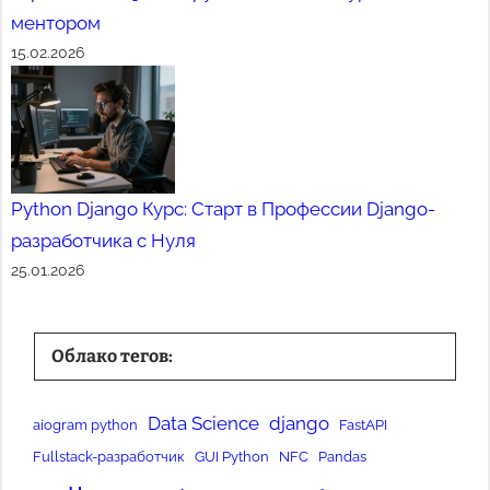
ментором
15.02.2026
Python Django Курс: Старт в Профессии Django-
разработчика с Нуля
25.01.2026
Облако тегов:
Data Science
django
aiogram python
FastAPI
Fullstack-разработчик
GUI Python
NFC
Pandas