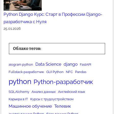
Python Django Курс: Старт в Профессии Django-
разработчика с Нуля
25.01.2026
Облако тегов:
Data Science
django
aiogram python
FastAPI
Fullstack-разработчик
GUI Python
NFC
Pandas
python
Python-разработчик
SQLAlchemy
Анализ данных
Английский язык
Карьера в IT
Курсы с трудоустройством
Машинное обучение
Телевик
анализ данных Python
базы данных Python