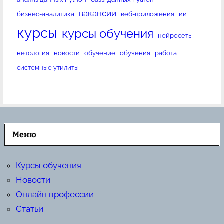
вакансии
бизнес-аналитика
веб-приложения
ии
курсы
курсы обучения
нейросеть
нетология
новости
обучение
обучения
работа
системные утилиты
Меню
Курсы обучения
Новости
Онлайн профессии
Статьи