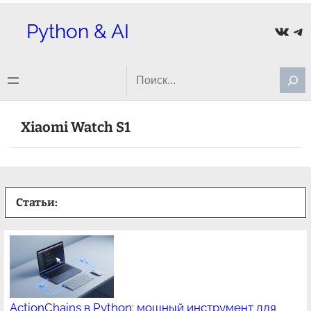
Перейти
Python & AI
ВКон
Te
к
содержимому
Search
Xiaomi Watch S1
Статьи:
ActionChains в Python: мощный инструмент для