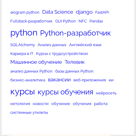
Data Science
django
aiogram python
FastAPI
Fullstack-разработчик
GUI Python
NFC
Pandas
python
Python-разработчик
SQLAlchemy
Анализ данных
Английский язык
Карьера в IT
Курсы с трудоустройством
Машинное обучение
Телевик
анализ данных Python
базы данных Python
вакансии
бизнес-аналитика
веб-приложения
ии
курсы
курсы обучения
нейросеть
нетология
новости
обучение
обучения
работа
системные утилиты