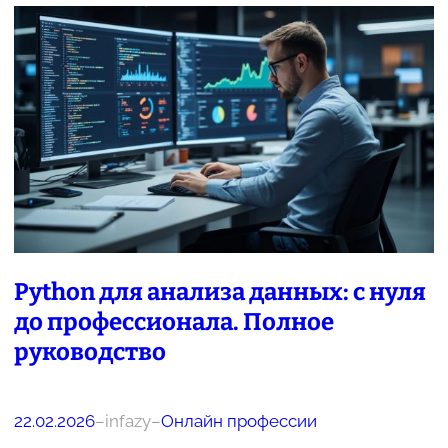
Python для анализа данных: с нуля
до профессионала. Полное
руководство
22.02.2026
–
infazy
–
Онлайн профессии