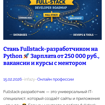
Стань Fullstack-разработчиком на
Python
Зарплата от 250 000 руб.,
вакансии и курсы с ментором
15.02.2026
–
infazy
–
Онлайн профессии
Fullstack-разработчик — это универсальный IT-
специалист, который создаёт сайты и приложения