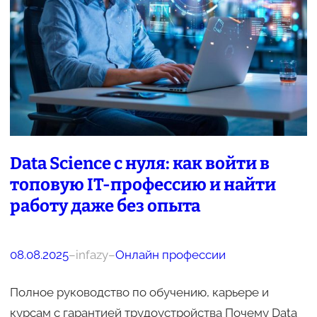
Data Science с нуля: как войти в
топовую IT-профессию и найти
работу даже без опыта
08.08.2025
–
infazy
–
Онлайн профессии
Полное руководство по обучению, карьере и
курсам с гарантией трудоустройства Почему Data